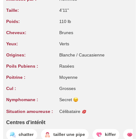
Taille:
4'11"
Poids:
110 lb
Cheveux:
Brunes
Yeux:
Verts
Origines:
Blanche / Caucasienne
Poils Pubiens :
Rasées
Poitrine :
Moyenne
Cul :
Grosses
Nymphomane :
Secret
Situation amoureuse :
Célibataire
Centres d'intérêt
chatter
tailler une pipe
kiffer
e