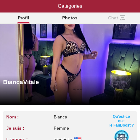
BiancaVitale
Catégories
Profil
Photos
Chat
BiancaVitale
Nom :
Bianca
Qu’est-ce
que
le FanBoost ?
Je suis :
Femme
Langues :
american