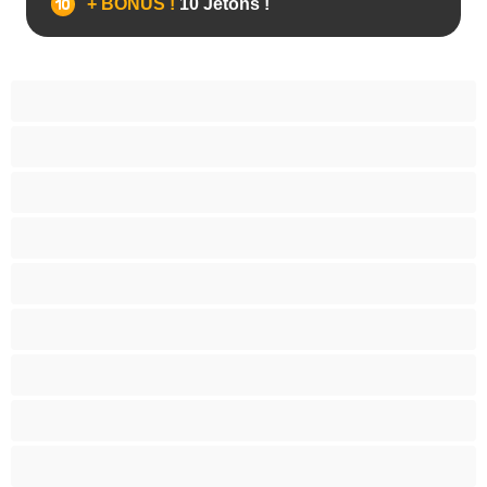
+ BONUS !
10 Jetons !
Anal
Arabe
Asiatique
Belles et rondes
Blacks
Blanches
Blondes
Bondage
Brunes