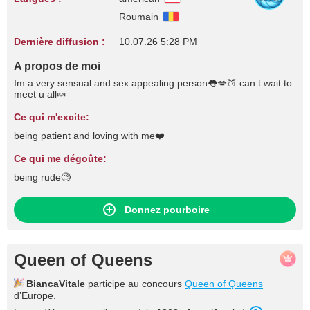
Roumain
Dernière diffusion :
10.07.26 5:28 PM
A propos de moi
Im a very sensual and sex appealing person👅💋🍑 can t wait to
meet u all🍬
Ce qui m'excite:
being patient and loving with me❤️
Ce qui me dégoûte:
being rude🧐
Donnez pourboire
Queen of Queens
BiancaVitale
participe au concours
Queen of Queens
d’Europe.