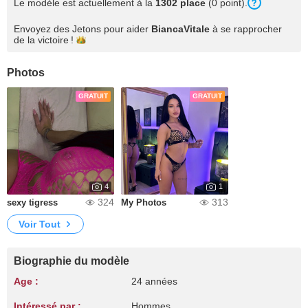
Le modèle est actuellement à la
1302 place
(0 point).
Envoyez des Jetons pour aider
BiancaVitale
à se rapprocher
de la
victoire !
Photos
GRATUIT
GRATUIT
4
1
324
313
sexy tigress
My Photos
Voir Tout
Biographie du modèle
Age :
24 années
Intéressé par :
Hommes