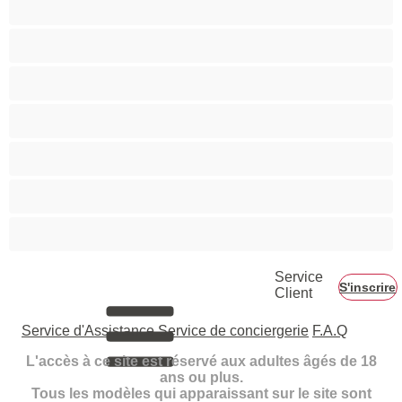
Petits seins
Pornstar
Rousses
Seins moyens
Sexe en Groupe
Vieilles
Service
S'inscrire
Client
Service d'Assistance
Service de conciergerie
F.A.Q
L'accès à ce site est réservé aux adultes âgés de 18
ans ou plus.
Tous les modèles qui apparaissant sur le site sont